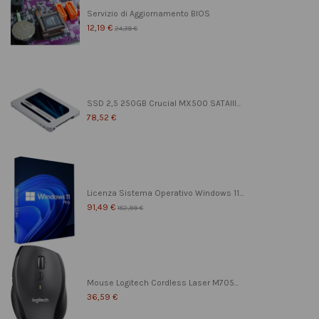
Servizio di Aggiornamento BIOS
12,19 €
24,39 €
SSD 2,5 250GB Crucial MX500 SATAIII...
78,52 €
Licenza Sistema Operativo Windows 11...
91,49 €
182,99 €
Mouse Logitech Cordless Laser M705...
36,59 €