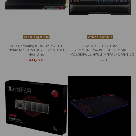
Non disponibile
Non disponibile
SSD Samsung 9100 Pro M.2 4TB
ADATA XPG TASTIERA
NVMe MZ-VAP4T0CW PCIe 5.0 mit
SUMMONER5A RGB CHERRY MX
HeatSink
POGGIAPOLSI/MULTIM/MACRO/ANTISC
441,79 €
153,27 €