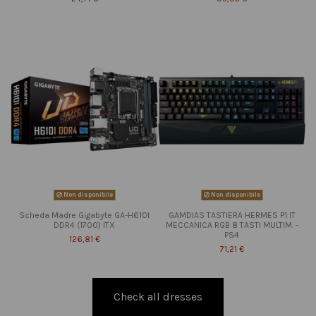
Non disponibile
Non disponibile
Scheda Madre Gigabyte GA-H610I
GAMDIAS TASTIERA HERMES P1 IT
DDR4 (1700) ITX
MECCANICA RGB 8 TASTI MULTIM. -
PS4
126,81 €
71,21 €
Check all dresses