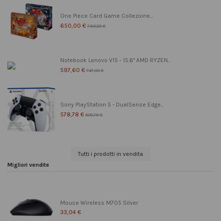
One Piece Card Game Collezione...
650,00 €
799,00 €
Notebook Lenovo V15 - 15.6" AMD RYZEN...
597,60 €
747,00 €
Sony PlayStation 5 - DualSense Edge...
578,78 €
608,78 €
Tutti i prodotti in vendita
Migliori vendite
Mouse Wireless M705 Silver
33,04 €