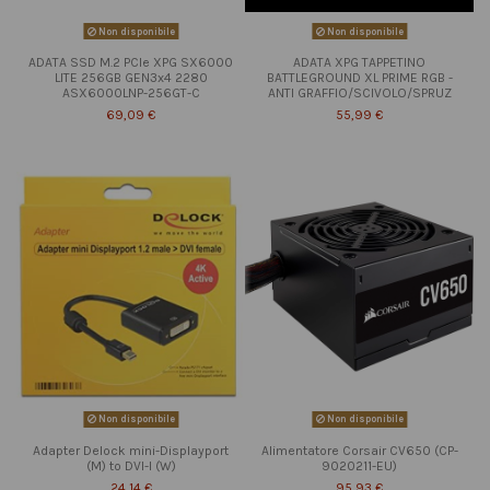
Non disponibile
Non disponibile
ADATA SSD M.2 PCIe XPG SX6000
ADATA XPG TAPPETINO
LITE 256GB GEN3x4 2280
BATTLEGROUND XL PRIME RGB -
ASX6000LNP-256GT-C
ANTI GRAFFIO/SCIVOLO/SPRUZ
69,09 €
55,99 €
Non disponibile
Non disponibile
Adapter Delock mini-Displayport
Alimentatore Corsair CV650 (CP-
(M) to DVI-I (W)
9020211-EU)
24,14 €
95,93 €