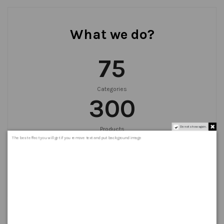
What we do?
75
Categories
300
Do not show again.
Products
999
+
The best effect you will get if you remove text and put background image
Orders