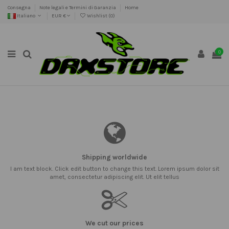
Consegna
Note legali e Termini di Garanzia
Home
Italiano
EUR €
Wishlist (
0
)
0
Shipping worldwide
I am text block. Click edit button to change this text. Lorem ipsum dolor sit
amet, consectetur adipiscing elit. Ut elit tellus
We cut our prices